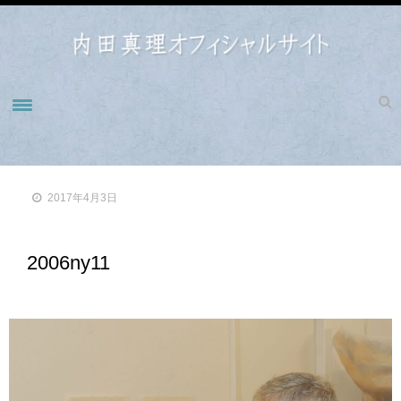
ホーム
NEWS
2017年4月3日
BIOGRAPHY
WORKS
2006ny11
WORKS 1990-1993
WORKS1998-2000
WORKS2001-2004
WORKS2005-2009
WORKS2010-2014