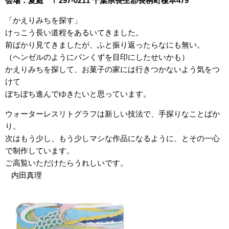
会場：夏庭 〒297-0211 千葉県長生郡長柄町榎本479
WORKS2015-
「かえりみちを探す」
BLOG
けっこう長い道程をあるいてきました。
CONTACT
前ばかり見てきましたが、ふと振り返ったらなにも無い。
（ヘンゼルのようにパンくずを目印にしたせいかも）
かえりみちを探して、お菓子の家には行きつかないよう気をつ
けて
ぼちぼち進んでゆきたいと思っています。
ウォーターレスリトグラフは新しい技法で、手探りなことばか
り。
次はもう少し、もう少しマシな作品になるように、とその一心
で制作しています。
ご高覧いただけたらうれしいです。
内田真理