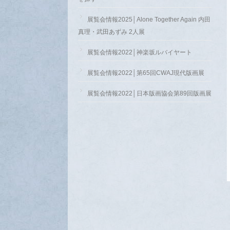
展覧会情報2025│Alone Together Again 内田
真理・武田あずみ 2人展
展覧会情報2022│神楽坂ルバイヤート
展覧会情報2022│第65回CWAJ現代版画展
展覧会情報2022│日本版画協会第89回版画展