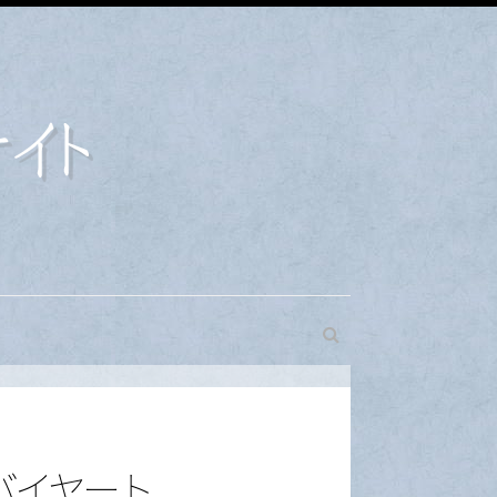
バ
イ
ヤ
ー
ト